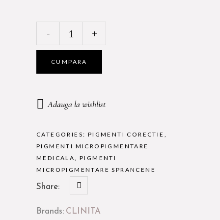
CLINITA
-
+
WARM
AMBER
-
CUMPARA
pigment
micropigmentare
quantity
Adauga la wishlist
CATEGORIES:
PIGMENTI CORECTIE
,
PIGMENTI MICROPIGMENTARE
MEDICALA
,
PIGMENTI
MICROPIGMENTARE SPRANCENE
Share:
Brands:
CLINITA