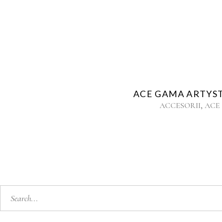
ACE GAMA ARTYST 
,
ACCESORII
ACE
Cauta: