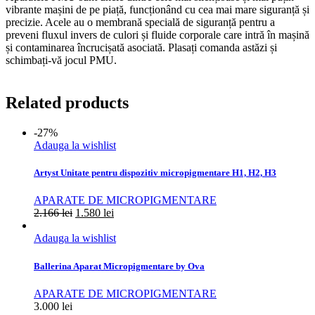
vibrante mașini de pe piață, funcționând cu cea mai mare siguranță și
precizie. Acele au o membrană specială de siguranță pentru a
preveni fluxul invers de culori și fluide corporale care intră în mașină
și contaminarea încrucișată asociată. Plasați comanda astăzi și
schimbați-vă jocul PMU.
Related products
-27%
Adauga la wishlist
Artyst Unitate pentru dispozitiv micropigmentare H1, H2, H3
APARATE DE MICROPIGMENTARE
2.166
lei
1.580
lei
Adauga la wishlist
Ballerina Aparat Micropigmentare by Ova
APARATE DE MICROPIGMENTARE
3.000
lei