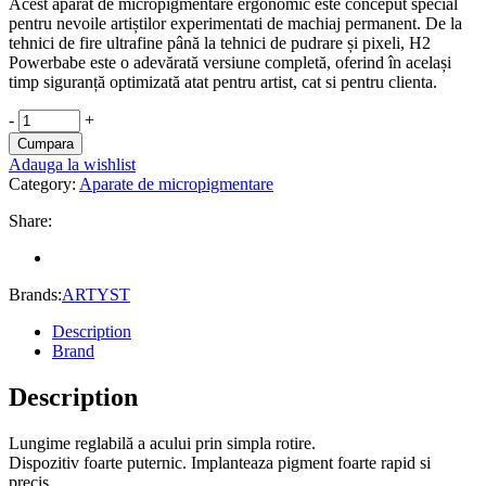
Acest aparat de micropigmentare ergonomic este conceput special
pentru nevoile artiștilor experimentati de machiaj permanent. De la
tehnici de fire ultrafine până la tehnici de pudrare și pixeli, H2
Powerbabe este o adevărată versiune completă, oferind în același
timp siguranță optimizată atat pentru artist, cat si pentru clienta.
Artyst
-
+
Dispozitiv
Cumpara
H2
Adauga la wishlist
•
Category:
Aparate de micropigmentare
Silver
Rose
Share:
quantity
Brands:
ARTYST
Description
Brand
Description
Lungime reglabilă a acului prin simpla rotire.
Dispozitiv foarte puternic. Implanteaza pigment foarte rapid si
precis.