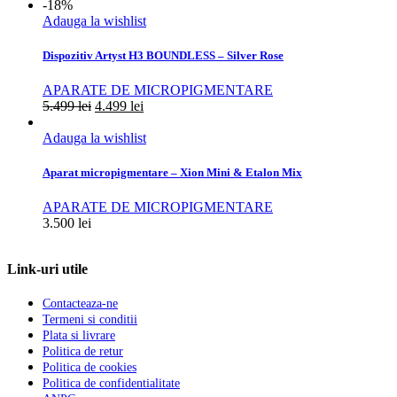
-18%
Adauga la wishlist
Dispozitiv Artyst H3 BOUNDLESS – Silver Rose
APARATE DE MICROPIGMENTARE
5.499
lei
4.499
lei
Adauga la wishlist
Aparat micropigmentare – Xion Mini & Etalon Mix
APARATE DE MICROPIGMENTARE
3.500
lei
Link-uri utile
Contacteaza-ne
Termeni si conditii
Plata si livrare
Politica de retur
Politica de cookies
Politica de confidentialitate