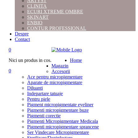
ARTYST
CLINITA
ECURI XTREME OMBRE
SKINART
ENBIO
CONTUR PROFESSIONAL
Despre
Contact
0
Nici un produs in cos.
Home
Magazin
0
Accesorii
Ace pentru micropigmentare
Aparate de micropigmentare
Diluanti
Indepartare tatuaje
Pentru piele
Pigment micropigmentate eyeliner
Pigmenti micropigmentare buze
Pigmenti corectie
Pigmenti Micropigmentare Medicala
Pigmenti micropigmentare sprancene
Ser Vindecare Micropigmentare
Sterilizare/Dezinfectare