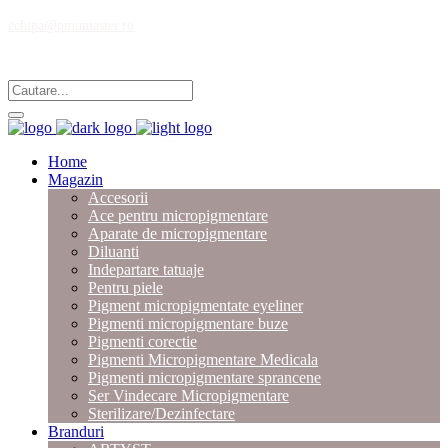
echipa@pmumaster.ro
Magazin multibrand pentru profesionistii in micropigmentare.
Home
Magazin
Accesorii
Ace pentru micropigmentare
Aparate de micropigmentare
Diluanti
Indepartare tatuaje
Pentru piele
Pigment micropigmentate eyeliner
Pigmenti micropigmentare buze
Pigmenti corectie
Pigmenti Micropigmentare Medicala
Pigmenti micropigmentare sprancene
Ser Vindecare Micropigmentare
Sterilizare/Dezinfectare
Branduri