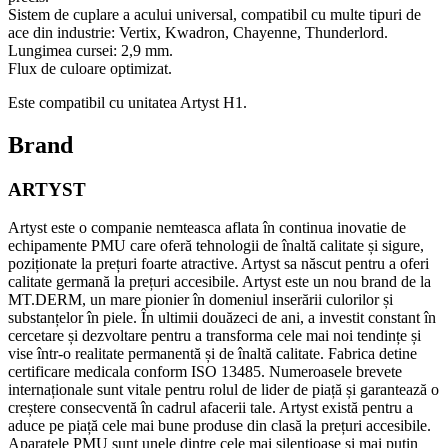
Sistem de cuplare a acului universal, compatibil cu multe tipuri de
ace din industrie: Vertix, Kwadron, Chayenne, Thunderlord.
Lungimea cursei: 2,9 mm.
Flux de culoare optimizat.
Este compatibil cu unitatea Artyst H1.
Brand
ARTYST
Artyst este o companie nemteasca aflata în continua inovatie de
echipamente PMU care oferă tehnologii de înaltă calitate și sigure,
poziționate la prețuri foarte atractive. Artyst sa născut pentru a oferi
calitate germană la prețuri accesibile. Artyst este un nou brand de la
MT.DERM, un mare pionier în domeniul inserării culorilor și
substanțelor în piele. În ultimii douăzeci de ani, a investit constant în
cercetare și dezvoltare pentru a transforma cele mai noi tendințe și
vise într-o realitate permanentă și de înaltă calitate. Fabrica detine
certificare medicala conform ISO 13485. Numeroasele brevete
internaționale sunt vitale pentru rolul de lider de piață și garantează o
creștere consecventă în cadrul afacerii tale. Artyst există pentru a
aduce pe piață cele mai bune produse din clasă la prețuri accesibile.
Aparatele PMU sunt unele dintre cele mai silențioase și mai puțin