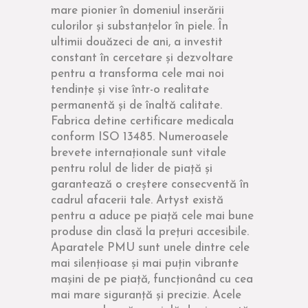
mare pionier în domeniul inserării
culorilor și substanțelor în piele. În
ultimii douăzeci de ani, a investit
constant în cercetare și dezvoltare
pentru a transforma cele mai noi
tendințe și vise într-o realitate
permanentă și de înaltă calitate.
Fabrica detine certificare medicala
conform ISO 13485. Numeroasele
brevete internaționale sunt vitale
pentru rolul de lider de piață și
garantează o creștere consecventă în
cadrul afacerii tale. Artyst există
pentru a aduce pe piață cele mai bune
produse din clasă la prețuri accesibile.
Aparatele PMU sunt unele dintre cele
mai silențioase și mai puțin vibrante
mașini de pe piață, funcționând cu cea
mai mare siguranță și precizie. Acele