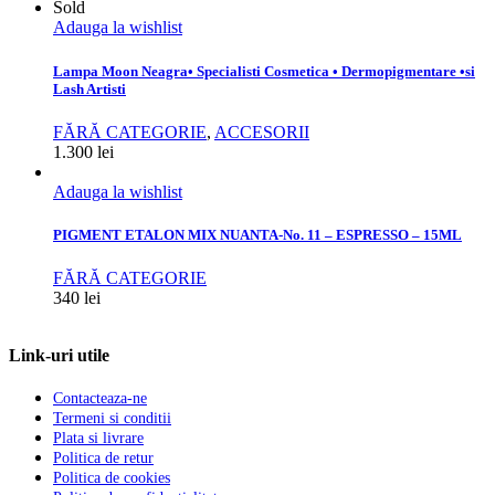
Sold
Adauga la wishlist
Lampa Moon Neagra• Specialisti Cosmetica • Dermopigmentare •si
Lash Artisti
FĂRĂ CATEGORIE
,
ACCESORII
1.300
lei
Adauga la wishlist
PIGMENT ETALON MIX NUANTA-No. 11 – ESPRESSO – 15ML
FĂRĂ CATEGORIE
340
lei
Link-uri utile
Contacteaza-ne
Termeni si conditii
Plata si livrare
Politica de retur
Politica de cookies