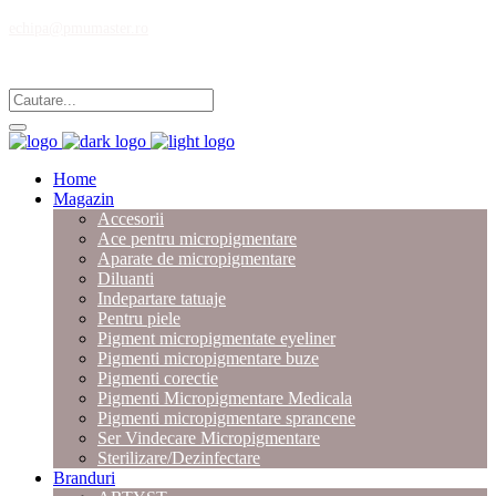
echipa@pmumaster.ro
Magazin multibrand pentru profesionistii in micropigmentare.
Home
Magazin
Accesorii
Ace pentru micropigmentare
Aparate de micropigmentare
Diluanti
Indepartare tatuaje
Pentru piele
Pigment micropigmentate eyeliner
Pigmenti micropigmentare buze
Pigmenti corectie
Pigmenti Micropigmentare Medicala
Pigmenti micropigmentare sprancene
Ser Vindecare Micropigmentare
Sterilizare/Dezinfectare
Branduri