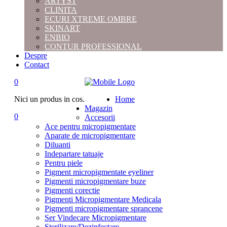
ARTYST
CLINITA
ECURI XTREME OMBRE
SKINART
ENBIO
CONTUR PROFESSIONAL
Despre
Contact
0
Nici un produs in cos.
Home
Magazin
0
Accesorii
Ace pentru micropigmentare
Aparate de micropigmentare
Diluanti
Indepartare tatuaje
Pentru piele
Pigment micropigmentate eyeliner
Pigmenti micropigmentare buze
Pigmenti corectie
Pigmenti Micropigmentare Medicala
Pigmenti micropigmentare sprancene
Ser Vindecare Micropigmentare
Sterilizare/Dezinfectare