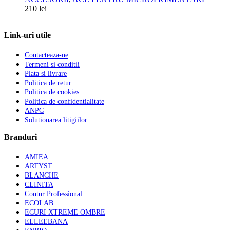
210
lei
Link-uri utile
Contacteaza-ne
Termeni si conditii
Plata si livrare
Politica de retur
Politica de cookies
Politica de confidentialitate
ANPC
Solutionarea litigiilor
Branduri
AMIEA
ARTYST
BLANCHE
CLINITA
Contur Professional
ECOLAB
ECURI XTREME OMBRE
ELLEEBANA