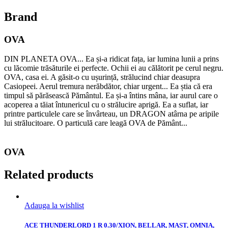
Brand
OVA
DIN PLANETA OVA... Ea și-a ridicat fața, iar lumina lunii a prins
cu lăcomie trăsăturile ei perfecte. Ochii ei au călătorit pe cerul negru.
OVA, casa ei. A găsit-o cu ușurință, strălucind chiar deasupra
Casiopeei. Aerul tremura nerăbdător, chiar urgent... Ea știa că era
timpul să părăsească Pământul. Ea și-a întins mâna, iar aurul care o
acoperea a tăiat întunericul cu o strălucire aprigă. Ea a suflat, iar
printre particulele care se învârteau, un DRAGON atârna pe aripile
lui strălucitoare. O particulă care leagă OVA de Pământ...
OVA
Related products
Adauga la wishlist
ACE THUNDERLORD 1 R 0.30/XION, BELLAR, MAST, OMNIA,