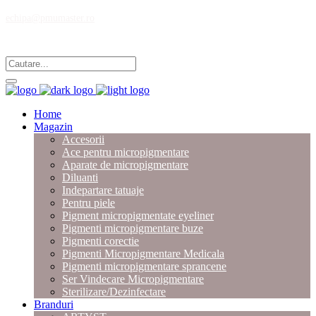
echipa@pmumaster.ro
Magazin multibrand pentru profesionistii in micropigmentare.
Home
Magazin
Accesorii
Ace pentru micropigmentare
Aparate de micropigmentare
Diluanti
Indepartare tatuaje
Pentru piele
Pigment micropigmentate eyeliner
Pigmenti micropigmentare buze
Pigmenti corectie
Pigmenti Micropigmentare Medicala
Pigmenti micropigmentare sprancene
Ser Vindecare Micropigmentare
Sterilizare/Dezinfectare
Branduri