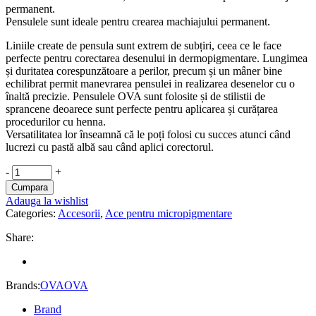
permanent.
Pensulele sunt ideale pentru crearea machiajului permanent.
Liniile create de pensula sunt extrem de subțiri, ceea ce le face
perfecte pentru corectarea desenului in dermopigmentare. Lungimea
și duritatea corespunzătoare a perilor, precum și un mâner bine
echilibrat permit manevrarea pensulei in realizarea desenelor cu o
înaltă precizie. Pensulele OVA sunt folosite și de stilistii de
sprancene deoarece sunt perfecte pentru aplicarea și curățarea
procedurilor cu henna.
Versatilitatea lor înseamnă că le poți folosi cu succes atunci când
lucrezi cu pastă albă sau când aplici corectorul.
PENSULA
-
+
WHITE
Cumpara
EXTREME
Adauga la wishlist
OBLICA
Categories:
Accesorii
,
Ace pentru micropigmentare
8
MM
Share:
quantity
Brands:
OVA
OVA
Brand