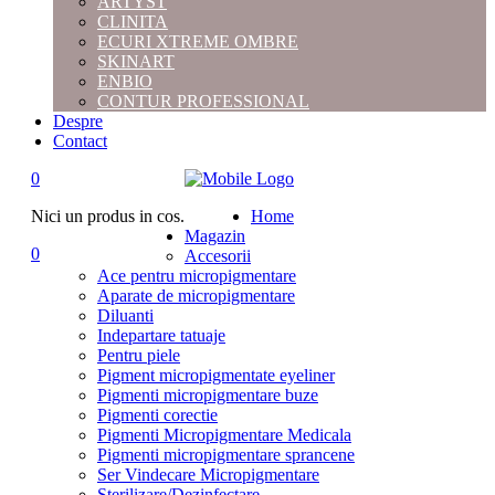
ARTYST
CLINITA
ECURI XTREME OMBRE
SKINART
ENBIO
CONTUR PROFESSIONAL
Despre
Contact
0
Nici un produs in cos.
Home
Magazin
0
Accesorii
Ace pentru micropigmentare
Aparate de micropigmentare
Diluanti
Indepartare tatuaje
Pentru piele
Pigment micropigmentate eyeliner
Pigmenti micropigmentare buze
Pigmenti corectie
Pigmenti Micropigmentare Medicala
Pigmenti micropigmentare sprancene
Ser Vindecare Micropigmentare
Sterilizare/Dezinfectare