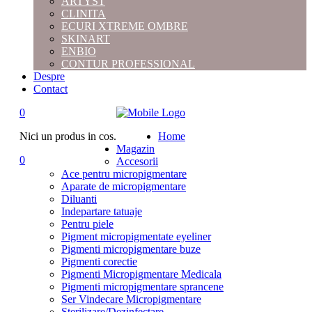
ARTYST
CLINITA
ECURI XTREME OMBRE
SKINART
ENBIO
CONTUR PROFESSIONAL
Despre
Contact
0
Nici un produs in cos.
Home
Magazin
0
Accesorii
Ace pentru micropigmentare
Aparate de micropigmentare
Diluanti
Indepartare tatuaje
Pentru piele
Pigment micropigmentate eyeliner
Pigmenti micropigmentare buze
Pigmenti corectie
Pigmenti Micropigmentare Medicala
Pigmenti micropigmentare sprancene
Ser Vindecare Micropigmentare
Sterilizare/Dezinfectare