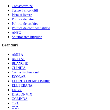
Contacteaza-ne
Termeni si conditii
Plata si livrare
Politica de retur
Politica de cookies
Politica de confidentialitate
ANPC
Solutionarea litigiilor
Branduri
AMIEA
ARTYST
BLANCHE
CLINITA
Contur Professional
ECOLAB
ECURI XTREME OMBRE
ELLEEBANA
ENBIO
ETALONMIX
OGLINDA
OVA
OVA