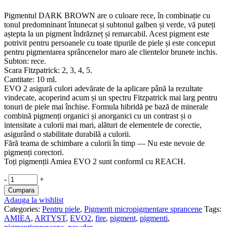
Pigmentul DARK BROWN are o culoare rece, în combinație cu
tonul predomninant întunecat și subtonul galben și verde, vă puteți
aștepta la un pigment îndrăzneț și remarcabil. Acest pigment este
potrivit pentru persoanele cu toate tipurile de piele și este conceput
pentru pigmentarea sprâncenelor maro ale clientelor brunete inchis.
Subton: rece.
Scara Fitzpatrick: 2, 3, 4, 5.
Cantitate: 10 ml.
EVO 2 asigură culori adevărate de la aplicare până la rezultate
vindecate, acoperind acum și un spectru Fitzpatrick mai larg pentru
tonuri de piele mai închise. Formula hibridă pe bază de minerale
combină pigmenți organici și anorganici cu un contrast și o
intensitate a culorii mai mari, alături de elementele de corectie,
asigurând o stabilitate durabilă a culorii.
Fără teama de schimbare a culorii în timp — Nu este nevoie de
pigmenți corectori.
Toți pigmenții Amiea EVO 2 sunt conformI cu REACH.
PIGMENT
-
+
AMIEA
Cumpara
EVO2
Adauga la wishlist
-
Categories:
Pentru piele
,
Pigmenti micropigmentare sprancene
Tags:
DARK
AMIEA
,
ARTYST
,
EVO2
,
fire
,
pigment
,
pigmenti
,
BROWN