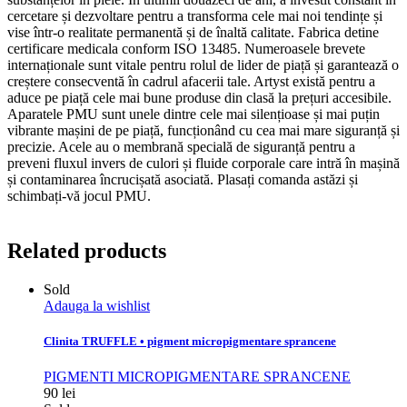
cercetare și dezvoltare pentru a transforma cele mai noi tendințe și
vise într-o realitate permanentă și de înaltă calitate. Fabrica detine
certificare medicala conform ISO 13485. Numeroasele brevete
internaționale sunt vitale pentru rolul de lider de piață și garantează o
creștere consecventă în cadrul afacerii tale. Artyst există pentru a
aduce pe piață cele mai bune produse din clasă la prețuri accesibile.
Aparatele PMU sunt unele dintre cele mai silențioase și mai puțin
vibrante mașini de pe piață, funcționând cu cea mai mare siguranță și
precizie. Acele au o membrană specială de siguranță pentru a
preveni fluxul invers de culori și fluide corporale care intră în mașină
și contaminarea încrucișată asociată. Plasați comanda astăzi și
schimbați-vă jocul PMU.
Related products
Sold
Adauga la wishlist
Clinita TRUFFLE • pigment micropigmentare sprancene
PIGMENTI MICROPIGMENTARE SPRANCENE
90
lei