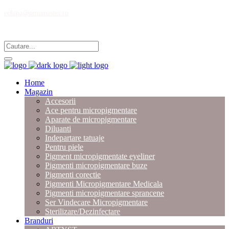
echipa@pmumaster.ro
Magazin multibrand pentru profesionistii in micropigmentare.
Home
Magazin
Accesorii
Ace pentru micropigmentare
Aparate de micropigmentare
Diluanti
Indepartare tatuaje
Pentru piele
Pigment micropigmentate eyeliner
Pigmenti micropigmentare buze
Pigmenti corectie
Pigmenti Micropigmentare Medicala
Pigmenti micropigmentare sprancene
Ser Vindecare Micropigmentare
Sterilizare/Dezinfectare
Branduri