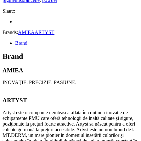
pigmentisprancene
,
powder
10
ml
Share:
quantity
Brands:
AMIEA
ARTYST
Brand
Brand
AMIEA
INOVAŢIE. PRECIZIE. PASIUNE.
ARTYST
Artyst este o companie nemteasca aflata în continua inovatie de
echipamente PMU care oferă tehnologii de înaltă calitate și sigure,
poziționate la prețuri foarte atractive. Artyst sa născut pentru a oferi
calitate germană la prețuri accesibile. Artyst este un nou brand de la
MT.DERM, un mare pionier în domeniul inserării culorilor și
substanțelor în piele. În ultimii douăzeci de ani, a investit constant în