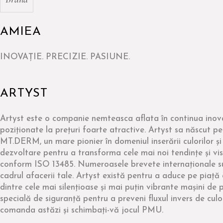
AMIEA
INOVAŢIE. PRECIZIE. PASIUNE.
ARTYST
Artyst este o companie nemteasca aflata în continua inova
poziționate la prețuri foarte atractive. Artyst sa născut pe
MT.DERM, un mare pionier în domeniul inserării culorilor și s
dezvoltare pentru a transforma cele mai noi tendințe și vis
conform ISO 13485. Numeroasele brevete internaționale sun
cadrul afacerii tale. Artyst există pentru a aduce pe piață
dintre cele mai silențioase și mai puțin vibrante mașini d
specială de siguranță pentru a preveni fluxul invers de culo
comanda astăzi și schimbați-vă jocul PMU.