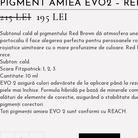
PIGMENT AMIEA EVO2 – R
215
LEI
195
LEI
Subtonul cald al pigmentului Red Brown dă atmosfera unei
portocaliu il face alegerea perfecta pentru perosoanele ro
roșiatice uimitoare cu o mare profunzime de culoare. Red B
rece.
Subton: cald.
Scara Fitzpatrick: 1, 2, 3.
Cantitate: 10 ml
EVO 2 asigură culori adevărate de la aplicare până la rezu
piele mai închise. Formula hibridă pe bază de minerale comb
alături de elemente de corectie, asigurând o stabilitate du
pigmenți corectori.
Toți pigmenții amiea EVO 2 sunt conformi cu REACH.
PIGMENT