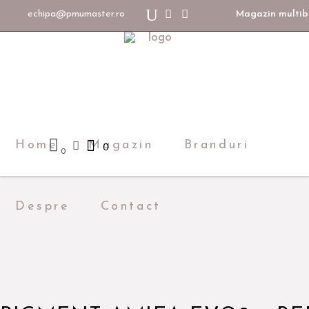
echipa@pmumaster.ro
Magazin multibr
Home
Magazin
Branduri
0
0
Despre
Contact