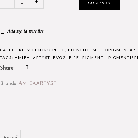
-
+
CUMPARA
AMIEA
EVO2
-
RED
Adauga la wishlist
BROWN
10ml
quantity
CATEGORIES:
PENTRU PIELE
,
PIGMENTI MICROPIGMENTAR
TAGS:
AMIEA
,
ARTYST
,
EVO2
,
FIRE
,
PIGMENTI
,
PIGMENTIS
Share:
Brands:
AMIEA
ARTYST
Brand