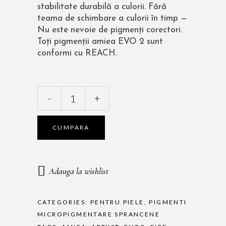
stabilitate durabilă a culorii. Fără
teama de schimbare a culorii în timp —
Nu este nevoie de pigmenți corectori.
Toți pigmenții amiea EVO 2 sunt
conformi cu REACH.
PIGMENT
-
+
AMIEA
EVO2
-
CUMPARA
WARM
DARK
10
Adauga la wishlist
ml
quantity
CATEGORIES:
PENTRU PIELE
,
PIGMENTI
MICROPIGMENTARE SPRANCENE