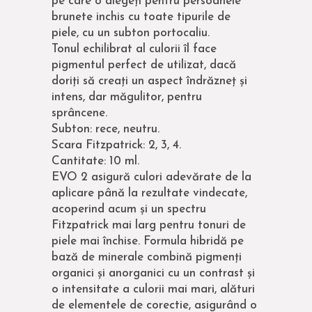
pe care o alegeți pentru persoanele
brunete inchis cu toate tipurile de
piele, cu un subton portocaliu.
Tonul echilibrat al culorii îl face
pigmentul perfect de utilizat, dacă
doriți să creați un aspect îndrăzneț și
intens, dar măgulitor, pentru
sprâncene.
Subton: rece, neutru.
Scara Fitzpatrick: 2, 3, 4.
Cantitate: 10 ml.
EVO 2 asigură culori adevărate de la
aplicare până la rezultate vindecate,
acoperind acum și un spectru
Fitzpatrick mai larg pentru tonuri de
piele mai închise. Formula hibridă pe
bază de minerale combină pigmenți
organici și anorganici cu un contrast și
o intensitate a culorii mai mari, alături
de elementele de corectie, asigurând o