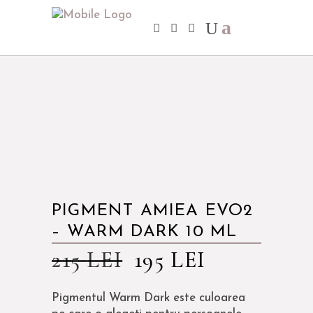
PIGMENT AMIEA EVO2
– WARM DARK 10 ML
215
LEI
195
LEI
Pigmentul Warm Dark este culoarea