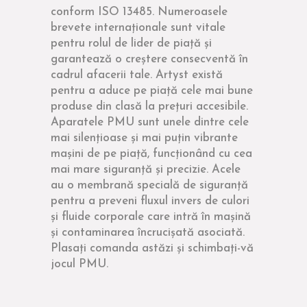
conform ISO 13485. Numeroasele
brevete internaționale sunt vitale
pentru rolul de lider de piață și
garantează o creștere consecventă în
cadrul afacerii tale. Artyst există
pentru a aduce pe piață cele mai bune
produse din clasă la prețuri accesibile.
Aparatele PMU sunt unele dintre cele
mai silențioase și mai puțin vibrante
mașini de pe piață, funcționând cu cea
mai mare siguranță și precizie. Acele
au o membrană specială de siguranță
pentru a preveni fluxul invers de culori
și fluide corporale care intră în mașină
și contaminarea încrucișată asociată.
Plasați comanda astăzi și schimbați-vă
jocul PMU.