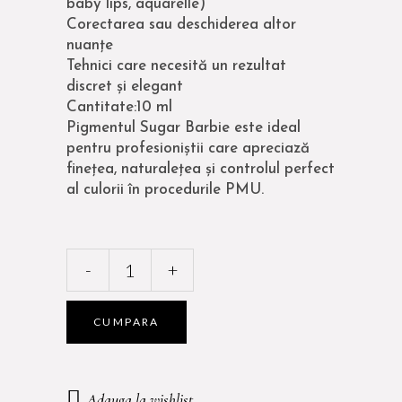
baby lips, aquarelle)
Corectarea sau deschiderea altor
nuanțe
Tehnici care necesită un rezultat
discret și elegant
Cantitate:10 ml
Pigmentul Sugar Barbie este ideal
pentru profesioniștii care apreciază
finețea, naturalețea și controlul perfect
al culorii în procedurile PMU.
PIGMENT
-
+
ECURI
XTREME
OMBRE
CUMPARA
NUANTA
SUGAR
BARBIE
Adauga la wishlist