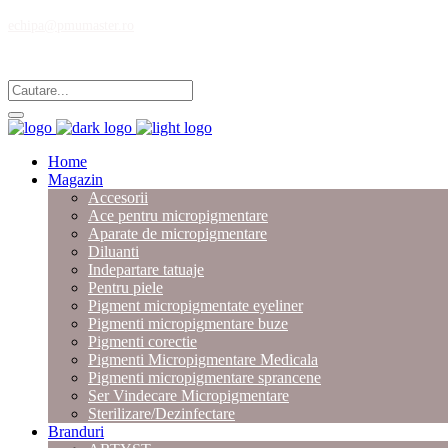
echipa@pmumaster.ro
Magazin multibrand pentru profesionistii in micropigmentare.
Home
Magazin
Accesorii
Ace pentru micropigmentare
Aparate de micropigmentare
Diluanti
Indepartare tatuaje
Pentru piele
Pigment micropigmentate eyeliner
Pigmenti micropigmentare buze
Pigmenti corectie
Pigmenti Micropigmentare Medicala
Pigmenti micropigmentare sprancene
Ser Vindecare Micropigmentare
Sterilizare/Dezinfectare
Branduri