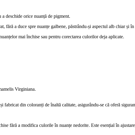
u a deschide orice nuanță de pigment.
at, fără a duce spre nuanțe galbene, păstrându-și aspectul alb chiar și în
nuanțelor mai închise sau pentru corectarea culorilor deja aplicate.
amelis Virginiana.
abricat din coloranți de înaltă calitate, asigurându-se că oferă sigur
hise fără a modifica culorile în nuanțe nedorite. Este esențial în ajustare