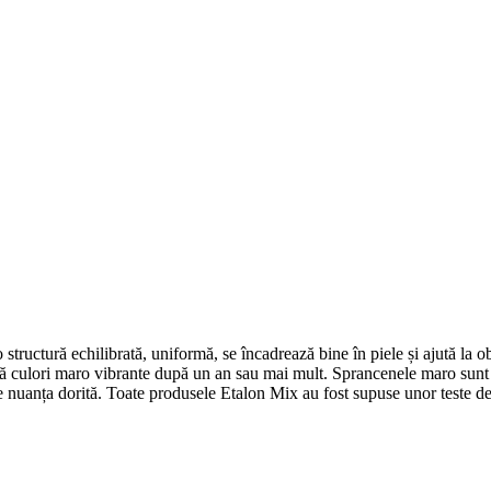
o structură echilibrată, uniformă, se încadrează bine în piele și ajută la 
ă culori maro vibrante după un an sau mai mult. Sprancenele maro sunt 
e nuanța dorită. Toate produsele Etalon Mix au fost supuse unor teste de c