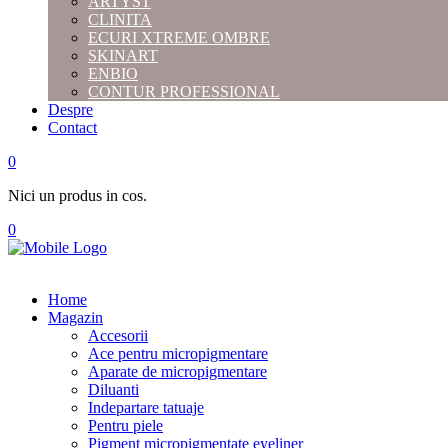
ARTYST
CLINITA
ECURI XTREME OMBRE
SKINART
ENBIO
CONTUR PROFESSIONAL
Despre
Contact
0
Nici un produs in cos.
0
Home
Magazin
Accesorii
Ace pentru micropigmentare
Aparate de micropigmentare
Diluanti
Indepartare tatuaje
Pentru piele
Pigment micropigmentate eyeliner