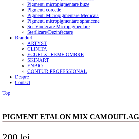
Pigmenti micropigmentare buze
Pigmenti corectie
Pigmenti Micropigmentare Medicala
Pigmenti micropigmentare sprancene
Ser Vindecare Micropigmentare
Sterilizare/Dezinfectare
Branduri
ARTYST
CLINITA
ECURI XTREME OMBRE
SKINART
ENBIO
CONTUR PROFESSIONAL
Despre
Contact
Top
PIGMENT ETALON MIX CAMOUFLAGE 
200
lei