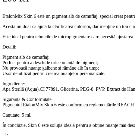
EtalonMix Skin 6 este un pigment alb de camuflaj, special creat pentr
Acesta nu doar că ajută la clarificarea culorilor, dar menține un ton cur
Este ideal pentru tehnicile de micropigmentare care necesită ajustarea 
Detalii:
Pigment alb de camuflaj;
Perfect pentru a deschide orice nuanță de pigment;
Nu provoacă nuanțe galbene și rămâne alb în timp;
Ușor de utilizat pentru crearea nuanțelor personalizate.
Ingrediente:
Apa Sterilă (Aqua),CI 77891, Glicerina, PEG-8, PVP, Extract de Ham
Siguranță & Conformitate
Pigmentul EtalonMix Skin 6 este conform cu reglementările REACH și f
Cantitate: 5 ml.
În concluzie, Skin 6 este soluția ideală pentru a obține nuanțe mai desc