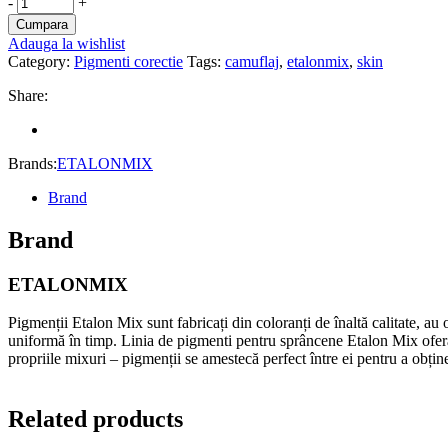
PIGMENT
-
+
ETALON
Cumpara
MIX
Adauga la wishlist
CAMOUFLAGE
Category:
Pigmenti corectie
Tags:
camuflaj
,
etalonmix
,
skin
NUANTA
SKIN
Share:
6
-5
ML
quantity
Brands:
ETALONMIX
Brand
Brand
ETALONMIX
Pigmenții Etalon Mix sunt fabricați din coloranți de înaltă calitate, au 
uniformă în timp. Linia de pigmenti pentru sprâncene Etalon Mix ofer
propriile mixuri – pigmenții se amestecă perfect între ei pentru a obțin
Related products