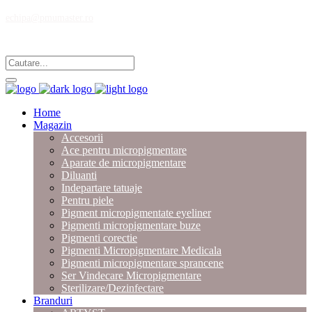
echipa@pmumaster.ro
Magazin multibrand pentru profesionistii in micropigmentare.
Home
Magazin
Accesorii
Ace pentru micropigmentare
Aparate de micropigmentare
Diluanti
Indepartare tatuaje
Pentru piele
Pigment micropigmentate eyeliner
Pigmenti micropigmentare buze
Pigmenti corectie
Pigmenti Micropigmentare Medicala
Pigmenti micropigmentare sprancene
Ser Vindecare Micropigmentare
Sterilizare/Dezinfectare
Branduri