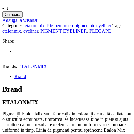
PIGMENT
-
+
ETALON
Cumpara
MIX
Adauga la wishlist
PENTRU
Categories:
etalon mix
,
Pigment micropigmentate eyeliner
Tags:
EYELINER
etalonmix
,
eyeliner
,
PIGMENT EYELINER
,
PLEOAPE
BY
ANNA
Share:
VASILEVA
NUANTA
No.
1
Brands:
ETALONMIX
MIDNIGHT
–
Brand
5
ML
Brand
quantity
ETALONMIX
Pigmenții Etalon Mix sunt fabricați din coloranți de înaltă calitate, au
o structură echilibrată, uniformă, se încadrează bine în piele și ajută
la obținerea unui rezultat excelent - un ton uniform și o estompare
uniformă în timp. Linia de pigmenti pentru sprâncene Etalon Mix