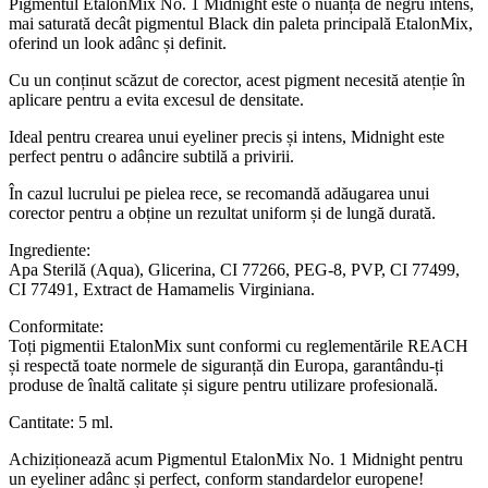
Pigmentul EtalonMix No. 1 Midnight este o nuanță de negru intens,
mai saturată decât pigmentul Black din paleta principală EtalonMix,
oferind un look adânc și definit.
Cu un conținut scăzut de corector, acest pigment necesită atenție în
aplicare pentru a evita excesul de densitate.
Ideal pentru crearea unui eyeliner precis și intens, Midnight este
perfect pentru o adâncire subtilă a privirii.
În cazul lucrului pe pielea rece, se recomandă adăugarea unui
corector pentru a obține un rezultat uniform și de lungă durată.
Ingrediente:
Apa Sterilă (Aqua), Glicerina, CI 77266, PEG-8, PVP, CI 77499,
CI 77491, Extract de Hamamelis Virginiana.
Conformitate:
Toți pigmentii EtalonMix sunt conformi cu reglementările REACH
și respectă toate normele de siguranță din Europa, garantându-ți
produse de înaltă calitate și sigure pentru utilizare profesională.
Cantitate: 5 ml.
Achiziționează acum Pigmentul EtalonMix No. 1 Midnight pentru
un eyeliner adânc și perfect, conform standardelor europene!