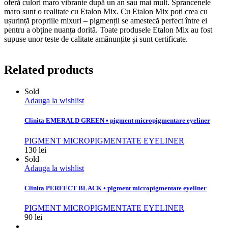
oferă culori maro vibrante după un an sau mai mult. Sprancenele
maro sunt o realitate cu Etalon Mix. Cu Etalon Mix poți crea cu
ușurință propriile mixuri – pigmenții se amestecă perfect între ei
pentru a obține nuanța dorită. Toate produsele Etalon Mix au fost
supuse unor teste de calitate amănunțite și sunt certificate.
Related products
Sold
Adauga la wishlist
Clinita EMERALD GREEN • pigment micropigmentare eyeliner
PIGMENT MICROPIGMENTATE EYELINER
130
lei
Sold
Adauga la wishlist
Clinita PERFECT BLACK • pigment micropigmentate eyeliner
PIGMENT MICROPIGMENTATE EYELINER
90
lei