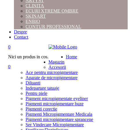
ARTYST
CLINITA
ECURI XTREME OMBRE
SKINART
ENBIO
CONTUR PROFESSIONAL
Despre
Contact
0
Nici un produs in cos.
Home
Magazin
0
Accesorii
Ace pentru micropigmentare
Aparate de micropigmentare
Diluanti
Indepartare tatuaje
Pentru piele
Pigment micropigmentate eyeliner
Pigmenti micropigmentare buze
Pigmenti corectie
Pigmenti Micropigmentare Medicala
Pigmenti micropigmentare sprancene
Ser Vindecare Micropigmentare
Sterilizare/Dezinfectare