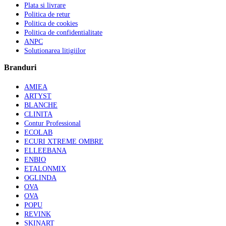
Plata si livrare
Politica de retur
Politica de cookies
Politica de confidentialitate
ANPC
Solutionarea litigiilor
Branduri
AMIEA
ARTYST
BLANCHE
CLINITA
Contur Professional
ECOLAB
ECURI XTREME OMBRE
ELLEEBANA
ENBIO
ETALONMIX
OGLINDA
OVA
OVA
POPU
REVINK
SKINART