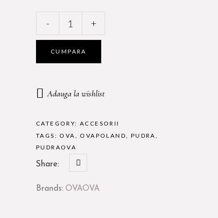
OVA
-
+
Pudra
Translucida
Fixare
CUMPARA
Schita
PMU
quantity
Adauga la wishlist
CATEGORY:
ACCESORII
TAGS:
OVA
,
OVAPOLAND
,
PUDRA
,
PUDRAOVA
Share:
Brands:
OVA
OVA