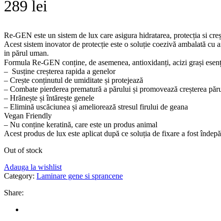
289
lei
Re-GEN este un sistem de lux care asigura hidratarea, protecția si creșt
Acest sistem inovator de protecție este o soluție coezivă ambalată cu am
in părul uman.
Formula Re-GEN conține, de asemenea, antioxidanți, acizi grași esențiali
– Susține creșterea rapida a genelor
– Crește conținutul de umiditate și protejează
– Combate pierderea prematură a părului și promovează creșterea părulu
– Hrănește și întărește genele
– Elimină uscăciunea și ameliorează stresul firului de geana
Vegan Friendly
– Nu conține keratină, care este un produs animal
Acest produs de lux este aplicat după ce soluția de fixare a fost îndepă
Out of stock
Adauga la wishlist
Category:
Laminare gene si sprancene
Share: