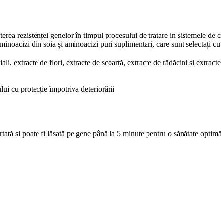
erea rezistenței genelor în timpul procesului de tratare in sistemele de 
inoacizi din soia și aminoacizi puri suplimentari, care sunt selectați cu 
, extracte de flori, extracte de scoarță, extracte de rădăcini și extract
i cu protecție împotriva deteriorării
rtată și poate fi lăsată pe gene până la 5 minute pentru o sănătate optimă