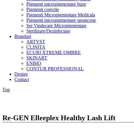
Pigmenti micropigmentare buze
Pigmenti corectie
Pigmenti Micropigmentare Medicala
Pigmenti micropigmentare sprancene
Ser Vindecare Micropigmentare
Sterilizare/Dezinfectare
Branduri
ARTYST
CLINITA
ECURI XTREME OMBRE
SKINART
ENBIO
CONTUR PROFESSIONAL
Despre
Contact
Top
Re-GEN Elleeplex Healthy Lash Lift