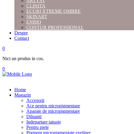
ARTYST
CLINITA
ECURI XTREME OMBRE
SKINART
ENBIO
CONTUR PROFESSIONAL
Despre
Contact
0
Nici un produs in cos.
0
Home
Magazin
Accesorii
Ace pentru micropigmentare
Aparate de micropigmentare
Diluanti
Indepartare tatuaje
Pentru piele
Pigment micropigmentate eyeliner