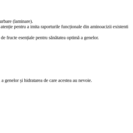
curbare (laminare).
atenție pentru a imita raporturile funcționale din aminoacizii existenti
e de fructe esențiale pentru sănătatea optimă a genelor. ⠀
 a genelor și hidratarea de care acestea au nevoie.