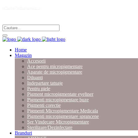
echipa@pmumaster.ro
Magazin multibrand pentru profesionistii in micropigmentare.
Home
Magazin
Accesorii
Ace pentru micropigmentare
Aparate de micropigmentare
Diluanti
Indepartare tatuaje
Pentru piele
Pigment micropigmentate eyeliner
Pigmenti micropigmentare buze
Pigmenti corectie
Pigmenti Micropigmentare Medicala
Pigmenti micropigmentare sprancene
Ser Vindecare Micropigmentare
Sterilizare/Dezinfectare
Branduri