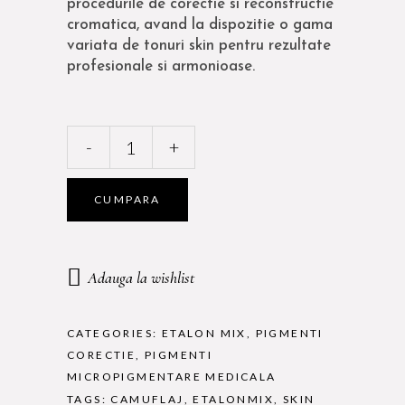
procedurile de corectie si reconstructie
cromatica, avand la dispozitie o gama
variata de tonuri skin pentru rezultate
profesionale si armonioase.
Set
-
+
Pigmenti
Etalon
Mix
CUMPARA
Skin
Set
–
Adauga la wishlist
6
Pigmenti
Corectori
CATEGORIES:
ETALON MIX
,
PIGMENTI
x
CORECTIE
,
PIGMENTI
5ML
MICROPIGMENTARE MEDICALA
quantity
TAGS:
CAMUFLAJ
,
ETALONMIX
,
SKIN