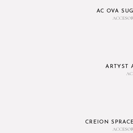
AC OVA SUG
ACCESOR
ARTYST A
AC
CREION SPRAC
ACCESOR