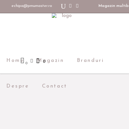
echipa@pmumaster.ro
Magazin multibr
Home
Magazin
Branduri
0
0
Despre
Contact