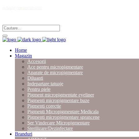
echipa@pmumaster.ro
Magazin multibrand pentru profesionistii in micropigmentare.
Home
Magazin
Accesorii
Ace pentru micropigmentare
Aparate de micropigmentare
Diluanti
Indepartare tatuaje
Pentru piele
Pigment micropigmentate eyeliner
Pigmenti micropigmentare buze
Pigmenti corectie
Pigmenti Micropigmentare Medicala
Pigmenti micropigmentare sprancene
Ser Vindecare Micropigmentare
Sterilizare/Dezinfectare
Branduri