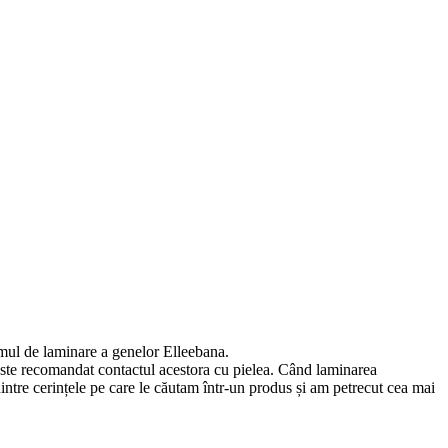
emul de laminare a genelor Elleebana.
u este recomandat contactul acestora cu pielea. Când laminarea
dintre cerințele pe care le căutam într-un produs și am petrecut cea mai