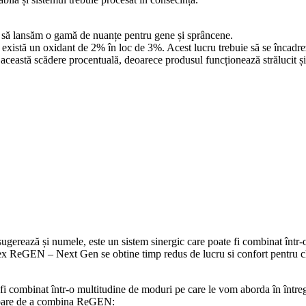
să lansăm o gamă de nuanțe pentru gene și sprâncene.
 există un oxidant de 2% în loc de 3%. Acest lucru trebuie să se încadr
 această scădere procentuală, deoarece produsul funcționează strălucit și a
ugerează și numele, este un sistem sinergic care poate fi combinat într-
x ReGEN – Next Gen se obtine timp redus de lucru si confort pentru cl
mbinat într-o multitudine de moduri pe care le vom aborda în întregi
ucitoare de a combina ReGEN: