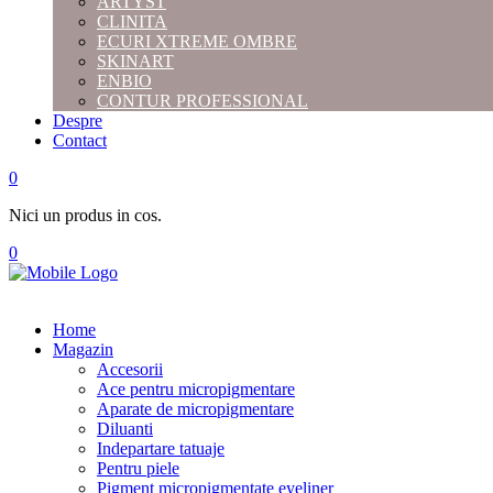
ARTYST
CLINITA
ECURI XTREME OMBRE
SKINART
ENBIO
CONTUR PROFESSIONAL
Despre
Contact
0
Nici un produs in cos.
0
Home
Magazin
Accesorii
Ace pentru micropigmentare
Aparate de micropigmentare
Diluanti
Indepartare tatuaje
Pentru piele
Pigment micropigmentate eyeliner