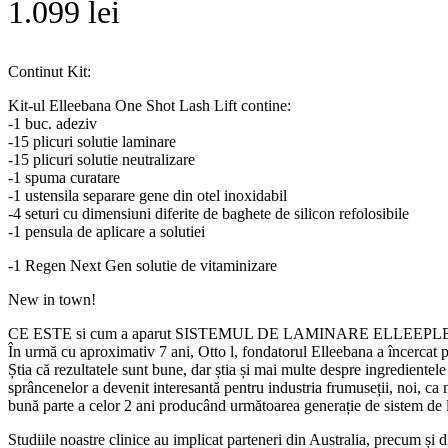
1.099
lei
Continut Kit:
Kit-ul Elleebana One Shot Lash Lift contine:
-1 buc. adeziv
-15 plicuri solutie laminare
-15 plicuri solutie neutralizare
-1 spuma curatare
-1 ustensila separare gene din otel inoxidabil
-4 seturi cu dimensiuni diferite de baghete de silicon refolosibile
-1 pensula de aplicare a solutiei
-1 Regen Next Gen solutie de vitaminizare
New in town!
CE ESTE si cum a aparut SISTEMUL DE LAMINARE ELLE
În urmă cu aproximativ 7 ani, Otto l, fondatorul Elleebana a încercat 
Știa că rezultatele sunt bune, dar știa și mai multe despre ingredientel
sprâncenelor a devenit interesantă pentru industria frumuseții, noi, ca
bună parte a celor 2 ani producând următoarea generație de sistem de l
Studiile noastre clinice au implicat parteneri din Australia, precum și 