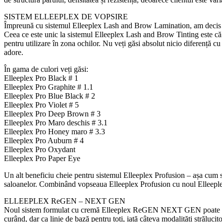
SISTEM ELLEEPLEX DE VOPSIRE
Împreună cu sistemul Elleeplex Lash and Brow Lamination, am decis 
Ceea ce este unic la sistemul Elleeplex Lash and Brow Tinting este că
pentru utilizare în zona ochilor. Nu veți găsi absolut nicio diferență cu
adore.
În gama de culori veți găsi:
Elleeplex Pro Black # 1
Elleeplex Pro Graphite # 1.1
Elleeplex Pro Blue Black # 2
Elleeplex Pro Violet # 5
Elleeplex Pro Deep Brown # 3
Elleeplex Pro Maro deschis # 3.1
Elleeplex Pro Honey maro # 3.3
Elleeplex Pro Auburn # 4
Elleeplex Pro Oxydant
Elleeplex Pro Paper Eye
Un alt beneficiu cheie pentru sistemul Elleeplex Profusion – așa cum s
saloanelor. Combinând vopseaua Elleeplex Profusion cu noul Elleeple
ELLEEPLEX ReGEN – NEXT GEN
Noul sistem formulat cu cremă Elleeplex ReGEN NEXT GEN poate fi co
curând, dar ca linie de bază pentru toți, iată câteva modalități străl