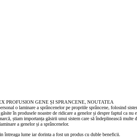
EPLEX PROFUSION GENE ȘI SPRANCENE, NOUTATEA
personal o laminare a sprâncenelor pe propriile sprâncene, folosind sist
e găsite în produsele noastre de ridicare a genelor și despre faptul ca n
 marcă, știam importanța găsirii unui sistem care să îndeplinească multe 
aminare a genelor și a sprâncenelor.
din întreaga lume iar dorinta a fost un produs cu duble beneficii.