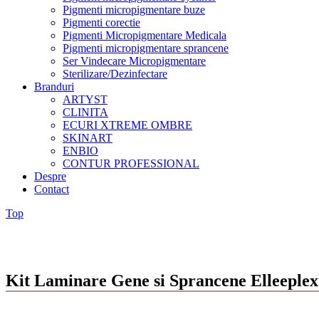
Pigmenti micropigmentare buze
Pigmenti corectie
Pigmenti Micropigmentare Medicala
Pigmenti micropigmentare sprancene
Ser Vindecare Micropigmentare
Sterilizare/Dezinfectare
Branduri
ARTYST
CLINITA
ECURI XTREME OMBRE
SKINART
ENBIO
CONTUR PROFESSIONAL
Despre
Contact
Top
Kit Laminare Gene si Sprancene Elleeplex