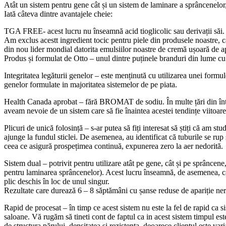
Atât un sistem pentru gene cât și un sistem de laminare a sprâncenelor,
Iată câteva dintre avantajele cheie:
TGA FREE- acest lucru nu înseamnă acid tioglicolic sau derivații săi.
Am exclus acestt ingredient tocic pentru piele din produsele noastre, c
din nou lider mondial datorita emulsiilor noastre de cremă ușoară de 
Produs și formulat de Otto – unul dintre puținele branduri din lume cu
Integritatea legăturii genelor – este menținută cu utilizarea unei form
genelor formulate in majoritatea sistemelor de pe piata.
Health Canada aprobat – fără BROMAT de sodiu. În multe țări din între
aveam nevoie de un sistem care să fie înaintea acestei tendințe viitoa
Plicuri de unică folosință – s-ar putea să fiți interesat să știți că am stud
ajunge la fundul sticlei. De asemenea, au identificat că tuburile se r
ceea ce asigură prospețimea continuă, expunerea zero la aer nedorită.
Sistem dual – potrivit pentru utilizare atât pe gene, cât și pe sprâncene
pentru laminarea sprâncenelor). Acest lucru înseamnă, de asemenea, că, 
plic deschis în loc de unul singur.
Rezultate care durează 6 – 8 săptămâni cu șanse reduse de apariție nere
Rapid de procesat – în timp ce acest sistem nu este la fel de rapid ca 
saloane. Vă rugăm să tineti cont de faptul ca in acest sistem timpul est
de structura părului, densitatea și rezistența, deoarece clientul este var