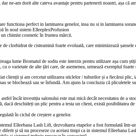
 dar ne-am dorit alte cateva avantaje pentru partenerii noastri, așa că a
are functiona perfect in laminarea genelor, insa nu si in laminarea sora
apă în noul sistem ElleeplexProfusion
 un chimist cosmetic în fruntea mărcii.
ule de clorhidrat de cisteamină foarte evoluată, care minimizează șansele
aga lume Bromatul de sodiu este interzis pentru utilizare așa cum știți
re, cu o varietate de alte țări care, de asemenea, urmează exemplul foa
iat clienții și am cercetat utilizarea sticlelor / tuburilor și a fiecărui pli
up sau se blochează sau se înfundă. Am ajuns la concluzia că pliculetele
, astfel încât investiția salonului este mai mică decât necesitatea de a st
dacă deschideți un plic pentru a testa un client, există posibilitatea de
gulată în ciclul de creștere a genelor.
sistemul Elleebana Lash Lift, dezvoltarea etapelor a fost formulată într
e diferit și să nu proceseze cu aceiasi timpi ca in sistemul Elleebana La
iabila și sistemul trebuie procesat în consecință.