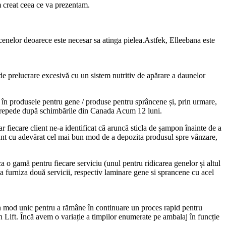
m creat ceea ce va prezentam.
ncenelor deoarece este necesar sa atinga pielea.Astfek, Elleebana este
 de prelucrare excesivă cu un sistem nutritiv de apărare a daunelor
 în produsele pentru gene / produse pentru sprâncene și, prin urmare,
rte repede după schimbările din Canada Acum 12 luni.
c, iar fiecare client ne-a identificat că aruncă sticla de șampon înainte de a
 sunt cu adevărat cel mai bun mod de a depozita produsul spre vânzare,
oca o gamă pentru fiecare serviciu (unul pentru ridicarea genelor și altul
 a furniza două servicii, respectiv laminare gene si sprancene cu acel
-un mod unic pentru a rămâne în continuare un proces rapid pentru
sh Lift. Încă avem o variație a timpilor enumerate pe ambalaj în funcție