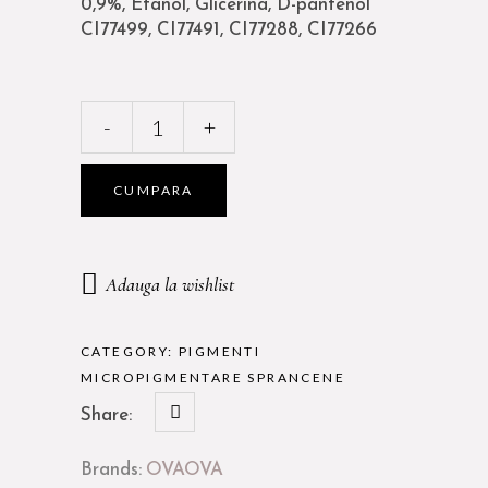
0,9%, Etanol, Glicerina, D-pantenol
CI77499, CI77491, CI77288, CI77266
OVA
-
+
PIGMENT
SPRANCENE
GENTLE
CUMPARA
DROP
5.1
HEMATITE
Adauga la wishlist
-
5ML
quantity
CATEGORY:
PIGMENTI
MICROPIGMENTARE SPRANCENE
Share:
Brands:
OVA
OVA