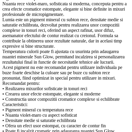
Nuanta rece violet-maro, sofisticata si moderna, conceputa pentru a
crea efecte cromatice estompate, elegante si bine definite in mixuri
profesionale de micropigmentare.
Lumia este un pigment mineral cu subton rece, densitate medie si
saturatie echilibrata, dezvoltat pentru realizarea unor compozitii
complexe in tonuri reci, oferind un aspect rafinat, usor difuz,
asemanator efectului de contur realizat cu creionul. Formula sa
contribuie la obtinerea unor rezultate naturale, dar in acelasi timp
expresive si bine structurate.
Temperatura culorii poate fi ajustata cu usurinta prin adaugarea
nuantei minerale Sun Glow, permitand incalzirea si personalizarea
rezultatului final in functie de necesitatile tehnice ale lucrarii.
Acest pigment nu este recomandat pentru utilizare individuala pe
buze foarte deschise la culoare sau pe buze cu subton rece
pronuntat, fiind optimizat in special pentru utilizare in mixuri.
Recomandat pentru:
• Realizarea mixurilor sofisticate in tonuri reci
• Crearea unor efecte estompate, elegante si moderne
• Constructia unor compozitii cromatice complexe si echilibrate
Caracteristici:
• Pigment mineral cu temperatura rece
• Nuanta violet-maro cu aspect sofisticat
• Densitate medie si saturatie echilibrata
• Ofera un efect usor estompat, cu caracter de contur fin
• Poate fi incalzit cromatic prin adaugarea nuantei Sun Glow