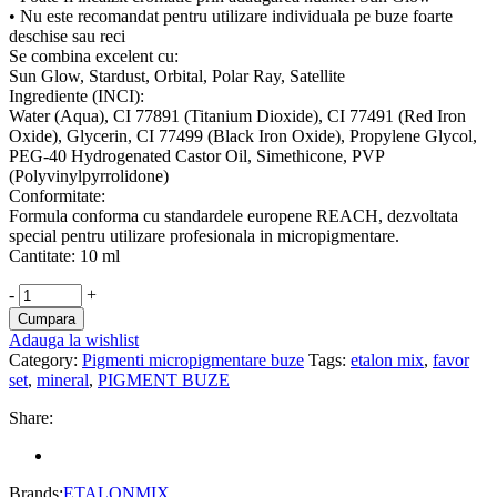
• Nu este recomandat pentru utilizare individuala pe buze foarte
deschise sau reci
Se combina excelent cu:
Sun Glow, Stardust, Orbital, Polar Ray, Satellite
Ingrediente (INCI):
Water (Aqua), CI 77891 (Titanium Dioxide), CI 77491 (Red Iron
Oxide), Glycerin, CI 77499 (Black Iron Oxide), Propylene Glycol,
PEG-40 Hydrogenated Castor Oil, Simethicone, PVP
(Polyvinylpyrrolidone)
Conformitate:
Formula conforma cu standardele europene REACH, dezvoltata
special pentru utilizare profesionala in micropigmentare.
Cantitate: 10 ml
PIGMENT
-
+
ETALONMIX
Cumpara
BUZE,
Adauga la wishlist
FAVOR
Category:
Pigmenti micropigmentare buze
Tags:
etalon mix
,
favor
SET
set
,
mineral
,
PIGMENT BUZE
NUANTA
LUMIA
Share:
-
10
ML
quantity
Brands:
ETALONMIX