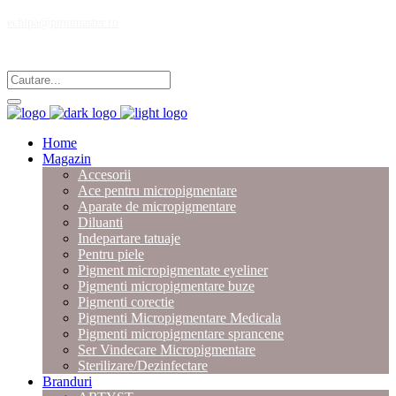
echipa@pmumaster.ro
Magazin multibrand pentru profesionistii in micropigmentare.
Home
Magazin
Accesorii
Ace pentru micropigmentare
Aparate de micropigmentare
Diluanti
Indepartare tatuaje
Pentru piele
Pigment micropigmentate eyeliner
Pigmenti micropigmentare buze
Pigmenti corectie
Pigmenti Micropigmentare Medicala
Pigmenti micropigmentare sprancene
Ser Vindecare Micropigmentare
Sterilizare/Dezinfectare
Branduri