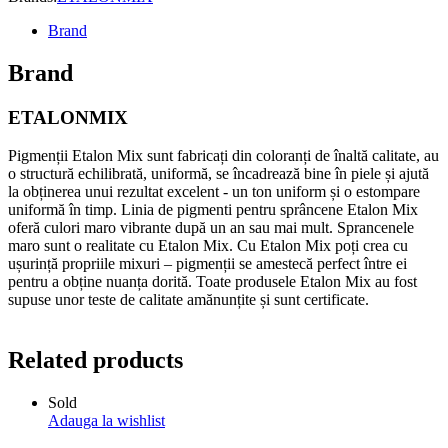
Brand
Brand
ETALONMIX
Pigmenții Etalon Mix sunt fabricați din coloranți de înaltă calitate, au
o structură echilibrată, uniformă, se încadrează bine în piele și ajută
la obținerea unui rezultat excelent - un ton uniform și o estompare
uniformă în timp. Linia de pigmenti pentru sprâncene Etalon Mix
oferă culori maro vibrante după un an sau mai mult. Sprancenele
maro sunt o realitate cu Etalon Mix. Cu Etalon Mix poți crea cu
ușurință propriile mixuri – pigmenții se amestecă perfect între ei
pentru a obține nuanța dorită. Toate produsele Etalon Mix au fost
supuse unor teste de calitate amănunțite și sunt certificate.
Related products
Sold
Adauga la wishlist