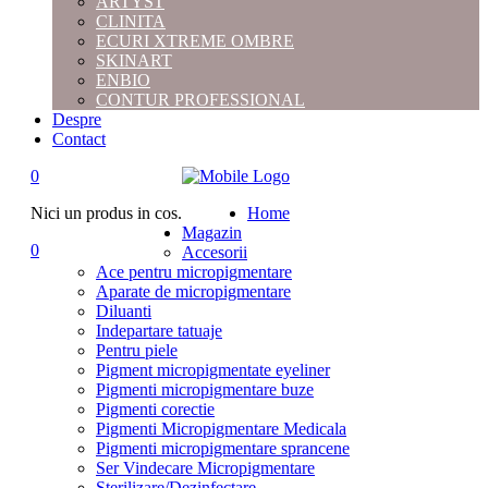
ARTYST
CLINITA
ECURI XTREME OMBRE
SKINART
ENBIO
CONTUR PROFESSIONAL
Despre
Contact
0
Nici un produs in cos.
Home
Magazin
0
Accesorii
Ace pentru micropigmentare
Aparate de micropigmentare
Diluanti
Indepartare tatuaje
Pentru piele
Pigment micropigmentate eyeliner
Pigmenti micropigmentare buze
Pigmenti corectie
Pigmenti Micropigmentare Medicala
Pigmenti micropigmentare sprancene
Ser Vindecare Micropigmentare
Sterilizare/Dezinfectare