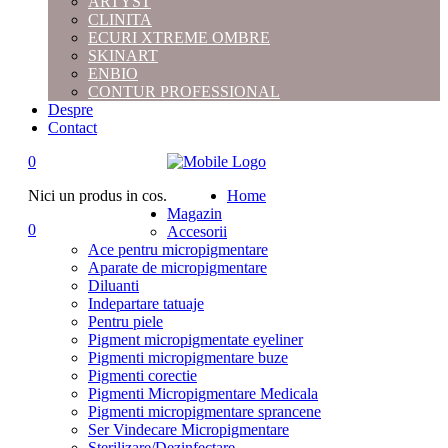
ARTYST
CLINITA
ECURI XTREME OMBRE
SKINART
ENBIO
CONTUR PROFESSIONAL
Despre
Contact
0
Nici un produs in cos.
Home
Magazin
0
Accesorii
Ace pentru micropigmentare
Aparate de micropigmentare
Diluanti
Indepartare tatuaje
Pentru piele
Pigment micropigmentate eyeliner
Pigmenti micropigmentare buze
Pigmenti corectie
Pigmenti Micropigmentare Medicala
Pigmenti micropigmentare sprancene
Ser Vindecare Micropigmentare
Sterilizare/Dezinfectare