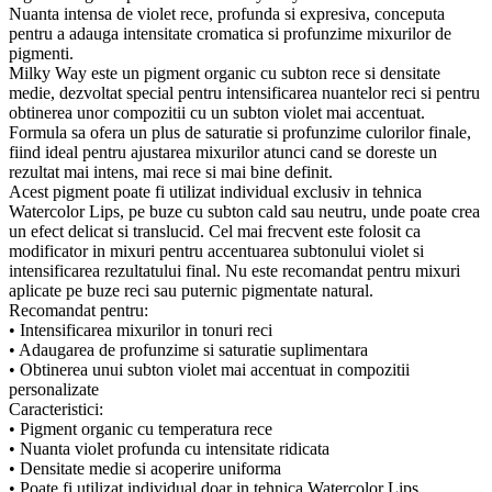
Nuanta intensa de violet rece, profunda si expresiva, conceputa
pentru a adauga intensitate cromatica si profunzime mixurilor de
pigmenti.
Milky Way este un pigment organic cu subton rece si densitate
medie, dezvoltat special pentru intensificarea nuantelor reci si pentru
obtinerea unor compozitii cu un subton violet mai accentuat.
Formula sa ofera un plus de saturatie si profunzime culorilor finale,
fiind ideal pentru ajustarea mixurilor atunci cand se doreste un
rezultat mai intens, mai rece si mai bine definit.
Acest pigment poate fi utilizat individual exclusiv in tehnica
Watercolor Lips, pe buze cu subton cald sau neutru, unde poate crea
un efect delicat si translucid. Cel mai frecvent este folosit ca
modificator in mixuri pentru accentuarea subtonului violet si
intensificarea rezultatului final. Nu este recomandat pentru mixuri
aplicate pe buze reci sau puternic pigmentate natural.
Recomandat pentru:
• Intensificarea mixurilor in tonuri reci
• Adaugarea de profunzime si saturatie suplimentara
• Obtinerea unui subton violet mai accentuat in compozitii
personalizate
Caracteristici:
• Pigment organic cu temperatura rece
• Nuanta violet profunda cu intensitate ridicata
• Densitate medie si acoperire uniforma
• Poate fi utilizat individual doar in tehnica Watercolor Lips