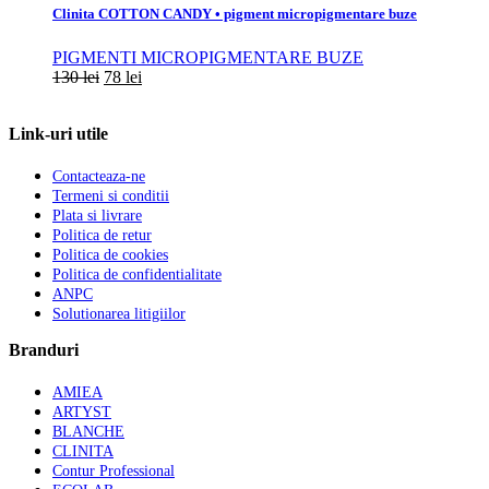
Clinita COTTON CANDY • pigment micropigmentare buze
PIGMENTI MICROPIGMENTARE BUZE
130
lei
78
lei
Link-uri utile
Contacteaza-ne
Termeni si conditii
Plata si livrare
Politica de retur
Politica de cookies
Politica de confidentialitate
ANPC
Solutionarea litigiilor
Branduri
AMIEA
ARTYST
BLANCHE
CLINITA
Contur Professional