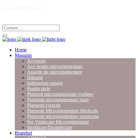
echipa@pmumaster.ro
Magazin multibrand pentru profesionistii in micropigmentare.
Home
Magazin
Accesorii
Ace pentru micropigmentare
Aparate de micropigmentare
Diluanti
Indepartare tatuaje
Pentru piele
Pigment micropigmentate eyeliner
Pigmenti micropigmentare buze
Pigmenti corectie
Pigmenti Micropigmentare Medicala
Pigmenti micropigmentare sprancene
Ser Vindecare Micropigmentare
Sterilizare/Dezinfectare
Branduri