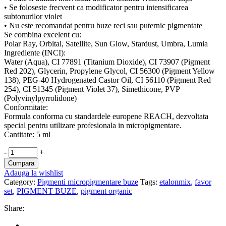
• Se foloseste frecvent ca modificator pentru intensificarea
subtonurilor violet
• Nu este recomandat pentru buze reci sau puternic pigmentate
Se combina excelent cu:
Polar Ray, Orbital, Satellite, Sun Glow, Stardust, Umbra, Lumia
Ingrediente (INCI):
Water (Aqua), CI 77891 (Titanium Dioxide), CI 73907 (Pigment
Red 202), Glycerin, Propylene Glycol, CI 56300 (Pigment Yellow
138), PEG-40 Hydrogenated Castor Oil, CI 56110 (Pigment Red
254), CI 51345 (Pigment Violet 37), Simethicone, PVP
(Polyvinylpyrrolidone)
Conformitate:
Formula conforma cu standardele europene REACH, dezvoltata
special pentru utilizare profesionala in micropigmentare.
Cantitate: 5 ml
PIGMENT
-
+
ETALONMIX
Cumpara
BUZE,
Adauga la wishlist
FAVOR
Category:
Pigmenti micropigmentare buze
Tags:
etalonmix
,
favor
SET
set
,
PIGMENT BUZE
,
pigment organic
NUANTA
MILKY
Share:
WAY
-