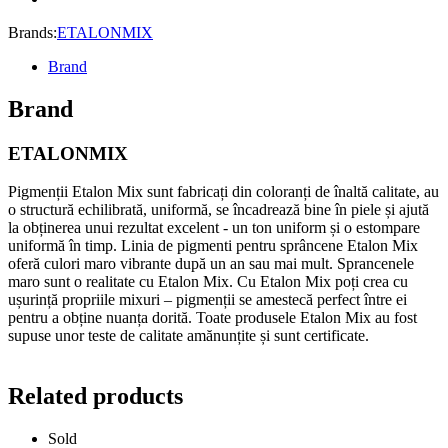
5
ML
Brands:
ETALONMIX
quantity
Brand
Brand
ETALONMIX
Pigmenții Etalon Mix sunt fabricați din coloranți de înaltă calitate, au
o structură echilibrată, uniformă, se încadrează bine în piele și ajută
la obținerea unui rezultat excelent - un ton uniform și o estompare
uniformă în timp. Linia de pigmenti pentru sprâncene Etalon Mix
oferă culori maro vibrante după un an sau mai mult. Sprancenele
maro sunt o realitate cu Etalon Mix. Cu Etalon Mix poți crea cu
ușurință propriile mixuri – pigmenții se amestecă perfect între ei
pentru a obține nuanța dorită. Toate produsele Etalon Mix au fost
supuse unor teste de calitate amănunțite și sunt certificate.
Related products
Sold